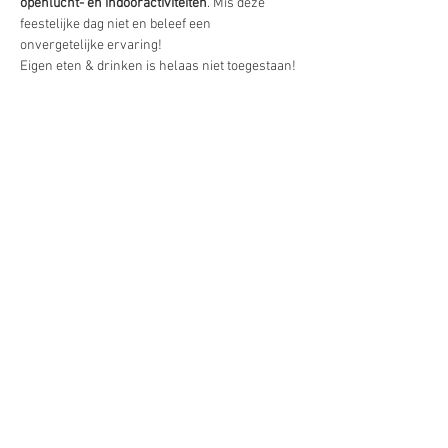
openlucht- en indooractiviteiten
. Mis deze 
feestelijke dag niet en beleef een 
onvergetelijke ervaring!
Eigen eten & drinken is helaas niet toegestaan!
Deel dit evenement
#ouwerkerkcompany
Tel:
+32 468 25 66 22
|
Email:
info@ouwerkerk.compan